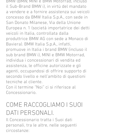
BMW (BMW, MINI e BMW Motorrad, incluso
il Sub-Brand BMW i), in virtù del mandato
a vendere e a fornire assistenza sui veicoli
concesso da BMW Italia S.p.A., con sede in
San Donato Milanese, Via della Unione
Europea n. 1 (società importatrice dei detti
veicoli in Italia, controllata dalla
produttrice BMW AG con sede a Monaco di
Baviera). BMW Italia S.p.A., infatti,
promuove in Italia i brand BMW (incluso il
sub brand BMW i), MINI e BMW Motorrad,
individua i concessionari di vendita ed
assistenza, le officine autorizzate e gli
agenti, occupandosi di offrire supporto di
secondo livello e nell’ambito di questioni
tecniche al cliente.
Con il termine “Noi” ci si riferisce al
Concessionario.
COME RACCOGLIAMO I SUOI
DATI PERSONALI.
Il Concessionario tratta i Suoi dati
personali, tra le altre, nelle seguenti
circostanze: